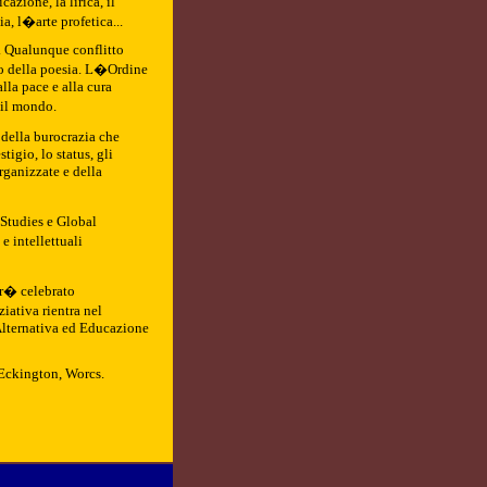
azione, la lirica, il
gia, l�arte profetica...
i. Qualunque conflitto
zo della poesia. L�Ordine
alla pace e alla cura
 il mondo.
 della burocrazia che
tigio, lo status, gli
rganizzate e della
Studies e Global
e intellettuali
ar� celebrato
ativa rientra nel
lternativa ed Educazione
 Eckington, Worcs.