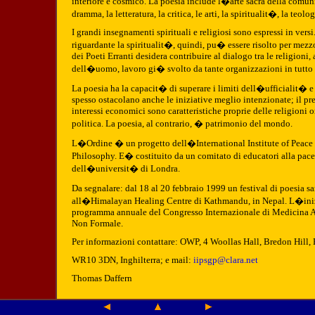
interiore e cosmico. La poesia include l�arte sacra della comunic
dramma, la letteratura, la critica, le arti, la spiritualit�, la teolo
I grandi insegnamenti spirituali e religiosi sono espressi in vers
riguardante la spiritualit�, quindi, pu� essere risolto per mez
dei Poeti Erranti desidera contribuire al dialogo tra le religioni, 
dell�uomo, lavoro gi� svolto da tante organizzazioni in tutto
La poesia ha la capacit� di superare i limiti dell�ufficialit� e
spesso ostacolano anche le iniziative meglio intenzionate; il pres
interessi economici sono caratteristiche proprie delle religioni o
politica. La poesia, al contrario, � patrimonio del mondo.
L�Ordine � un progetto dell�International Institute of Peace 
Philosophy. E� costituito da un comitato di educatori alla pace 
dell�universit� di Londra.
Da segnalare: dal 18 al 20 febbraio 1999 un festival di poesia s
all�Himalayan Healing Centre di Kathmandu, in Nepal. L�inizi
programma annuale del Congresso Internazionale di Medicina A
Non Formale.
Per informazioni contattare: OWP, 4 Woollas Hall, Bredon Hill,
WR10 3DN, Inghilterra; e mail:
iipsgp@clara.net
Thomas Daffern