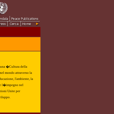
 una �Cultura della
 nel mondo attraverso la
ducazione, l'ambiente, la
; e l�impegno nel
zioni Unite per
viluppo.