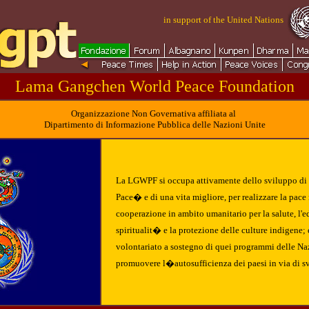
in support of the United Nations
Lama Gangchen World Peace Foundation
Organizzazione Non Governativa affiliata al
Dipartimento di Informazione Pubblica delle Nazioni Unite
La LGWPF si occupa attivamente dello sviluppo di
Pace� e di una vita migliore, per realizzare la pace
cooperazione in ambito umanitario per la salute, l'e
spiritualit� e la protezione delle culture indigene
volontariato a sostegno di quei programmi delle Na
promuovere l�autosufficienza dei paesi in via di s