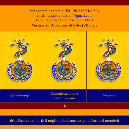
Sede centrale in Italia: Tel +39-335-6140584
email:
lgwpfoundation@gmail.com
Isthar D.-Adler, Rappresentante ONU
Via Zara 20, Albagnano di B�e (VB) Italy
Comunicazione e
Conferenze
Progetti
Pubblicazioni
�La Pace interiore � il migliore fondamento per la Pace nel mondo�