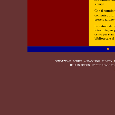
stampa.
Con il sottofo
computer, digit
preservazione 
Le entrate dell
fotocopie, ma 
cento per stam
biblioteca e al
FONDAZIONE
|
FORUM
|
ALBAGNANO
|
KUNPEN
|
HELP IN ACTION
|
UNITED PEACE VO