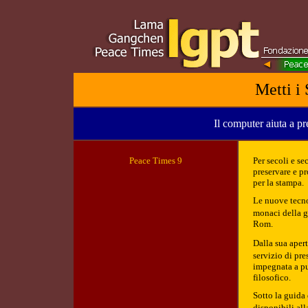
Metti i
Il computer aiuta a pre
Peace Tim
es 9
Per secoli e s
preservare e p
per la stampa.
Le nuove tecnol
monaci della g
Rom.
Dalla sua apert
servizio di pre
impegnata a pub
filosofico.
Sotto la guida
disponibili all