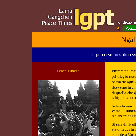
Ngal
Il percorso iniziatico s
Peace Tim
es 9
Entrare nel ma
privilegio ris
permette ogni 
riceverne la c
di quella che 
raffigurata in t
Salendo verso 
verso l'Illumin
realizzazioni s
Si sale di liv
stato in cui la
completa Vacui