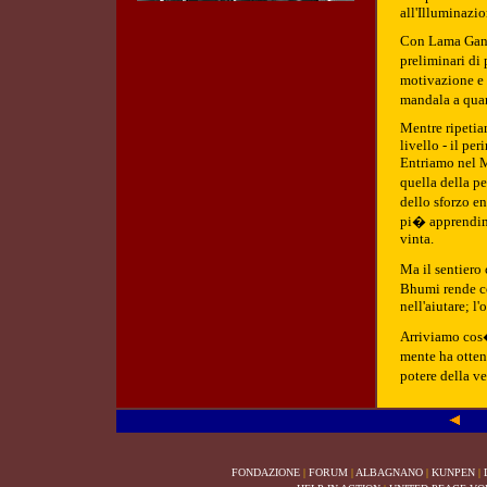
all'Illuminazio
Con Lama Gangc
preliminari di 
motivazione e c
mandala a quan
Mentre ripetia
livello - il pe
Entriamo nel M
quella della p
dello sforzo e
pi� apprendime
vinta.
Ma il sentiero 
Bhumi rende co
nell'aiutare; l
Arriviamo cos�
mente ha otten
potere della v
FONDAZIONE
|
FORUM
|
ALBAGNANO
|
KUNPEN
|