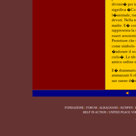
divinit� per i
significa �Co
l�animale, tra
devoti. Nella 
madre. E� consi
rappresenta la 
esseri senzient
Protettore che 
come simbolo d
�adorare il sol
cielo�. Le tib
antico ordine e 
E� drammatica
ammazzati 6 el
sue zanne d�av
FONDAZIONE
|
FORUM
|
ALBAGNANO
|
KUNPEN
|
HELP IN ACTION
|
UNITED PEACE VO