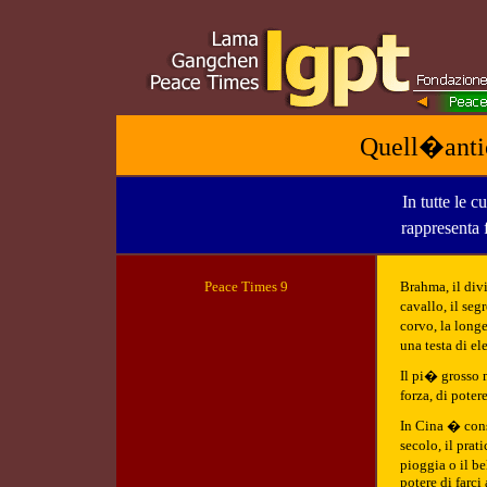
Quell�antic
In tutte le 
rappresenta 
Peace Tim
es 9
Brahma, il divi
cavallo, il seg
corvo, la long
una testa di el
Il pi� grosso 
forza, di poter
In Cina � cons
secolo, il pra
pioggia o il b
potere di farci