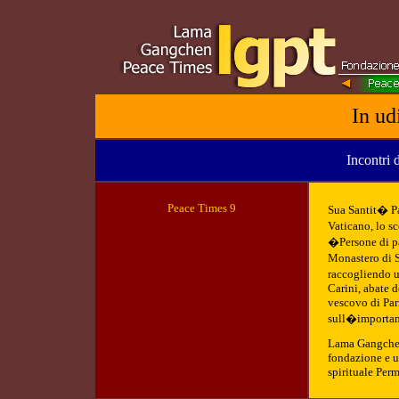
In ud
Incontri 
Peace Tim
es 9
Sua Santit� Pa
Vaticano, lo sc
�Persone di pa
Monastero di 
raccogliendo u
Carini, abate 
vescovo di Parm
sull�importanz
Lama Gangchen
fondazione e u
spirituale Perm