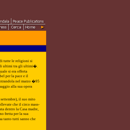
tutte le religioni si
i ultimi tra gli ultimi�.
ale si era offerta
el per la pace e il
contrandola nel marzo �95
aggio alla sua opera
settembre), il suo mito
llevate che il circo mass-
ata dentro la Casa madre,
o fretta per la sua
a tanto tutti sanno che