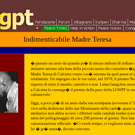
Indimenticabile Madre Teresa
� passato un anno da quando pi� di mezzo milioni di indiani di 
strinsero attorno alla bara della piccola suora che consolava �gl
Madre Teresa di Calcutta venne cos� onorata da quel paese al qu
totalmente. Un impegno che le era valso, nel 1979, il premio Nob
rispetto di tutto il mondo, cattolico e non. Lama Gangchen in
a Calcutta le consegn� il premio della pace della LGWPF in om
caritatevole.
Oggi, a poco pi� di un anno dalla sua scomparsa (avvenuta il 5 
vive nella dedizione delle sue Missionarie della carit�, quasi so
mediatico non abbia acceso i riflettori sulla candida tomba scav
meta del pellegrinaggio di circa 200 persone al giorno. Non hann
canonizzazione ufficiale: �Ci vuole tempo, ci vogliono anni, m
lei � gi� santa�, dicono convinte.