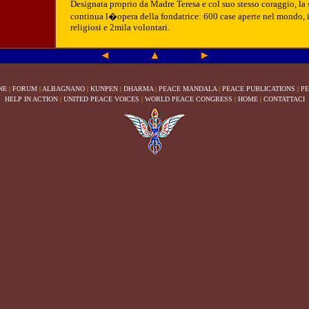
Designata proprio da Madre Teresa e col suo stesso coraggio, la 
continua l�opera della fondatrice: 600 case aperte nel mondo, i
religiosi e 2mila volontari.
NE
|
FORUM
|
ALBAGNANO
|
KUNPEN
|
DHARMA
|
PEACE MANDALA
|
PEACE PUBLICATIONS
|
PE
HELP IN ACTION
|
UNITED PEACE VOICES
|
WORLD PEACE CONGRESS
|
HOME
|
CONTATTACI