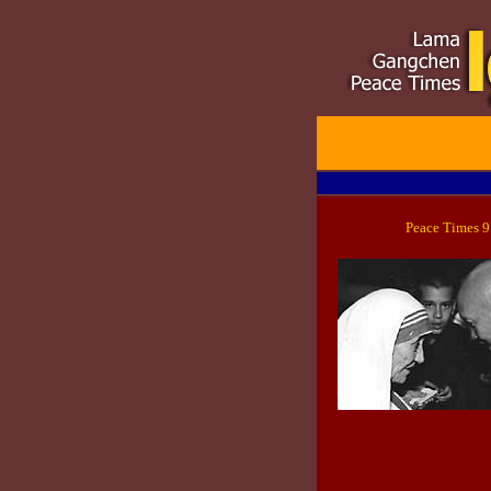
Peace Tim
es 9