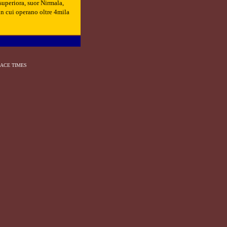
superiora, suor Nirmala,
n cui operano oltre 4mila
ACE TIMES