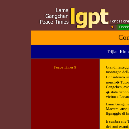
Con
Trijian Rin
Peace Tim
es 9
Grandi festegg
montagne della
Considerato un
nonch� Tutore 
Gangchen, avev
� stata ricono
vicino a Losan
Lama Gangchen 
Maestro, auspi
lignaggio di i
E sembra che T
dei suoi esami