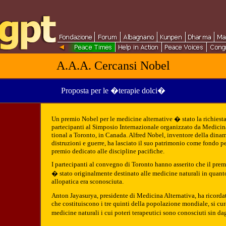
A.A.A. Cercansi Nobel
Proposta per le �terapie dolci�
Un premio Nobel per le medicine alternative � stato la richiest
partecipanti al Simposio Internazionale organizzato da Medicina
tional a Toronto, in Canada. Alfred Nobel, inventore della dinam
distruzioni e guerre, ha lasciato il suo patrimonio come fondo pe
premio dedicato alle discipline pacifiche.
I partecipanti al convegno di Toronto hanno asserito che il pre
� stato originalmente destinato alle medicine naturali in quan
allopatica era sconosciuta.
Anton Jayasurya, presidente di Medicina Alternativa, ha ricordat
che costituiscono i tre quinti della popolazione mondiale, si cu
medicine naturali i cui poteri terapeutici sono conosciuti sin dag