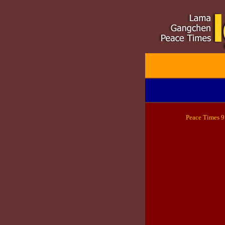
Peace Tim
es 9