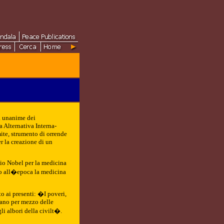
a unanime dei
 Alternativa Interna-
ite, strumento di orrende
r la creazione di un
mio Nobel per la medicina
to all�epoca la medicina
o ai presenti: �I poveri,
rano per mezzo delle
li albori della civilt�.